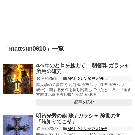
「
mattsun0610
」
一覧
425年のときを越えて… 明智珠/ガラシャ
所用の短刀
2025/5/15
MATTSUN 歴史人物伝
某大学の図書館で 明智珠/ガラシャ (以降 ガラシャに
統一)に関する史料を探し閲覧していたところ、『永青
文庫展示室開設10周年記念 RKK開...
記事を読む
明智光秀の娘 珠 / ガラシャ 辞世の句
『時知りてこそ』
2025/3/23
MATTSUN 歴史人物伝