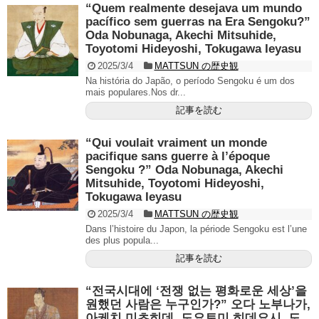
“Quem realmente desejava um mundo
pacífico sem guerras na Era Sengoku?”
Oda Nobunaga, Akechi Mitsuhide,
Toyotomi Hideyoshi, Tokugawa Ieyasu
2025/3/4
MATTSUN の歴史観
Na história do Japão, o período Sengoku é um dos
mais populares.Nos dr...
記事を読む
“Qui voulait vraiment un monde
pacifique sans guerre à l’époque
Sengoku ?” Oda Nobunaga, Akechi
Mitsuhide, Toyotomi Hideyoshi,
Tokugawa Ieyasu
2025/3/4
MATTSUN の歴史観
Dans l’histoire du Japon, la période Sengoku est l’une
des plus popula...
記事を読む
“전국시대에 ‘전쟁 없는 평화로운 세상’을
원했던 사람은 누구인가?” 오다 노부나가,
아케치 미츠히데, 도요토미 히데요시, 도