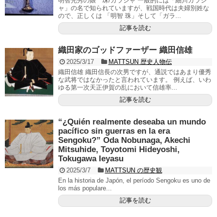
明智光秀の娘 珠/ガラシャ 一般的には「細川ガラシ
ャ」の名で知られていますが、戦国時代は夫婦別姓な
ので、正しくは 「明智 珠」そして「ガラ...
記事を読む
織田家のゴッドファーザー 織田信雄
2025/3/17
MATTSUN 歴史人物伝
織田信雄 織田信長の次男ですが、通説ではあまり優秀
な武将ではなかったと言われています。 例えば、いわ
ゆる第一次天正伊賀の乱において信雄率...
記事を読む
“¿Quién realmente deseaba un mundo
pacífico sin guerras en la era
Sengoku?” Oda Nobunaga, Akechi
Mitsuhide, Toyotomi Hideyoshi,
Tokugawa Ieyasu
2025/3/7
MATTSUN の歴史観
En la historia de Japón, el período Sengoku es uno de
los más populare...
記事を読む