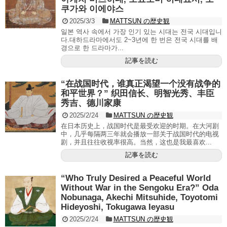
쿠가와 이에야스
2025/3/3
MATTSUN の歴史観
일본 역사 속에서 가장 인기 있는 시대는 전국 시대입니
다.대하드라마에서도 2~3년에 한 번은 전국 시대를 배
경으로 한 드라마가...
記事を読む
“在战国时代，谁真正渴望一个没有战争的
和平世界？” 织田信长、明智光秀、丰臣
秀吉、德川家康
2025/2/24
MATTSUN の歴史観
在日本历史上，战国时代是最受欢迎的时期。在大河剧
中，几乎每隔两三年就会播放一部关于战国时代的电视
剧，并且往往收视率很高。当然，这也是我最喜欢...
記事を読む
“Who Truly Desired a Peaceful World
Without War in the Sengoku Era?” Oda
Nobunaga, Akechi Mitsuhide, Toyotomi
Hideyoshi, Tokugawa Ieyasu
2025/2/24
MATTSUN の歴史観