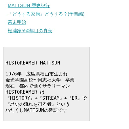
MATTSUN 歴史紀行
『どうする家康』どうする？(予習編)
幕末明治
松浦家550年目の真実
HISTOREAMER MATTSUN

1976年　広島県福山市生まれ

金光学園高校〜同志社大学　卒業

現在　都内で働くサラリーマン

HISTOREAMER は

『HISTORY』+『STREAM』+『ER』で

『歴史の流れを司る者』という

わたくしMATTSUNの造語です
