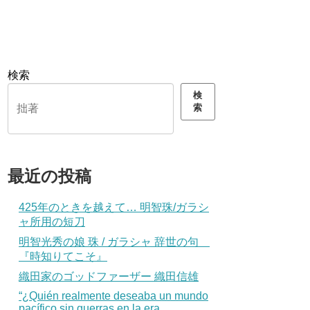
検索
検
索
最近の投稿
425年のときを越えて… 明智珠/ガラシ
ャ所用の短刀
明智光秀の娘 珠 / ガラシャ 辞世の句
『時知りてこそ』
織田家のゴッドファーザー 織田信雄
“¿Quién realmente deseaba un mundo
pacífico sin guerras en la era