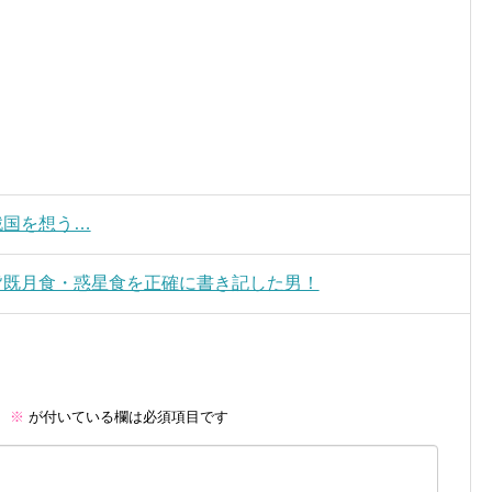
戦国を想う…
皆既月食・惑星食を正確に書き記した男！
。
※
が付いている欄は必須項目です