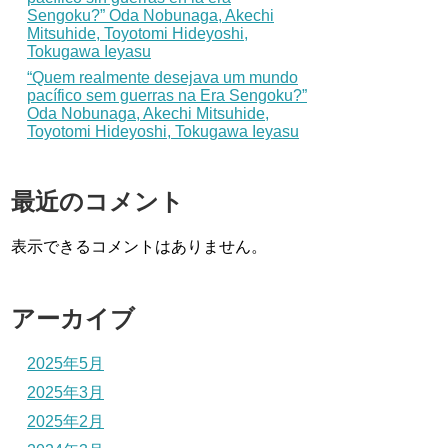
Sengoku?” Oda Nobunaga, Akechi
Mitsuhide, Toyotomi Hideyoshi,
Tokugawa Ieyasu
“Quem realmente desejava um mundo
pacífico sem guerras na Era Sengoku?”
Oda Nobunaga, Akechi Mitsuhide,
Toyotomi Hideyoshi, Tokugawa Ieyasu
最近のコメント
表示できるコメントはありません。
アーカイブ
2025年5月
2025年3月
2025年2月